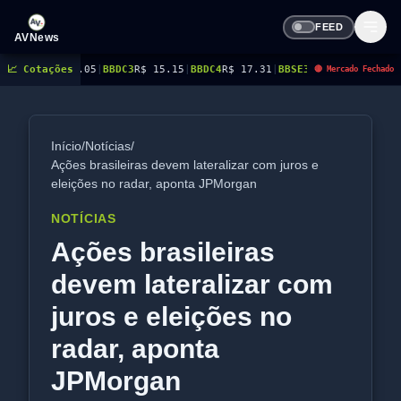
FEED
AVNews
 20.05
📈 Cotações
|
BBDC3
R$ 15.15
|
BBDC4
R$ 17.31
|
BBSE3
R$ 38.38
|
BEES3
R$ 8.78
|
BE
🔴 Mercado Fechado
Início
/
Notícias
/
Ações brasileiras devem lateralizar com juros e
eleições no radar, aponta JPMorgan
NOTÍCIAS
Ações brasileiras
devem lateralizar com
juros e eleições no
radar, aponta
JPMorgan