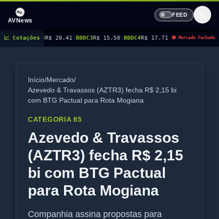
FEED
AVNews
BBAS3
📈 Cotações
R$ 20.41
|
BBDC3
R$ 15.50
|
BBDC4
R$ 17.71
|
BBSE3
R$ 41.11
|
BEES3
R$ 
🔴 Mercado Fechado
Início
/
Mercado
/
Azevedo & Travassos (AZTR3) fecha R$ 2,15 bi
com BTG Pactual para Rota Mogiana
CATEGORIA 85
Azevedo & Travassos
(AZTR3) fecha R$ 2,15
bi com BTG Pactual
para Rota Mogiana
Companhia assina propostas para