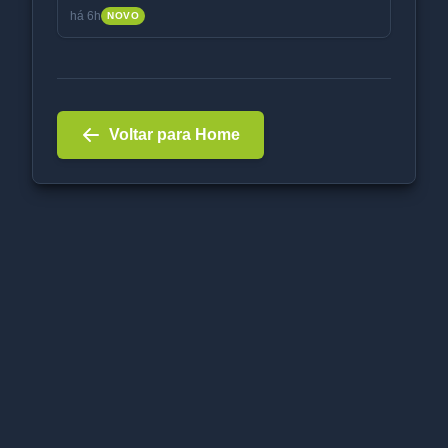
há 6h
NOVO
Voltar para Home