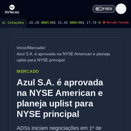
FEED
AVNews
R$ 20.28
📈 Cotações
|
BBDC3
R$ 15.45
|
BBDC4
R$ 17.70
|
BBSE3
R$ 40.96
|
BEES3
R$ 8.77
|
🔴 Mercado Fechado
Início
/
Mercado
/
Azul S.A. é aprovada na NYSE American e planeja
uplist para NYSE principal
MERCADO
Azul S.A. é aprovada
na NYSE American e
planeja uplist para
NYSE principal
ADSs iniciam negociações em 1º de