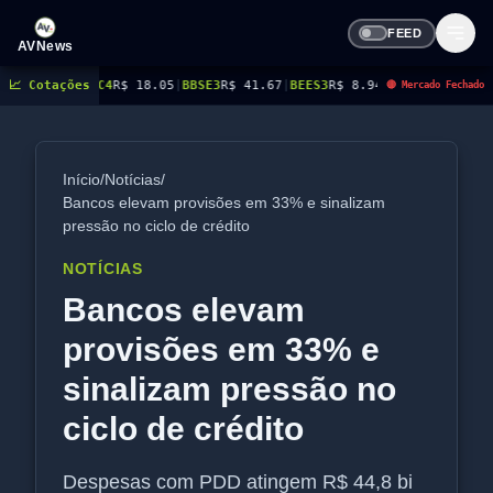
FEED
AVNews
18.05
📈 Cotações
|
BBSE3
R$ 41.67
|
BEES3
R$ 8.94
|
BEES4
R$ 9.14
|
BMGB4
R$ 5.51
|
BRAP4
🔴 Mercado Fechado
Início
/
Notícias
/
Bancos elevam provisões em 33% e sinalizam
pressão no ciclo de crédito
NOTÍCIAS
Bancos elevam
provisões em 33% e
sinalizam pressão no
ciclo de crédito
Despesas com PDD atingem R$ 44,8 bi