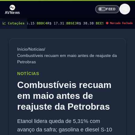
FEED
AVNews
.15
📈 Cotações
|
BBDC4
R$ 17.31
|
BBSE3
R$ 38.38
|
BEES3
R$ 8.78
|
BEES4
R$ 9.16
|
BMGB4
R
🔴 Mercado Fechado
Início
/
Notícias
/
Combustíveis recuam em maio antes de reajuste da
Petrobras
NOTÍCIAS
Combustíveis recuam
em maio antes de
reajuste da Petrobras
Etanol lidera queda de 5,31% com
avanço da safra; gasolina e diesel S-10