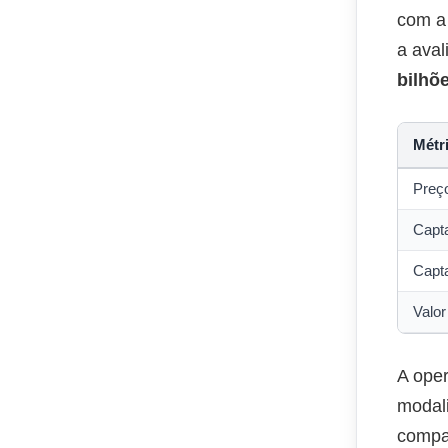
com a 
a ava
bilhõ
Métr
Preç
Capt
Capt
Valor
A oper
modal
compa