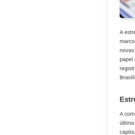
A estr
marco
novas 
papel 
regis
Brasíl
Estr
A comp
última
capto