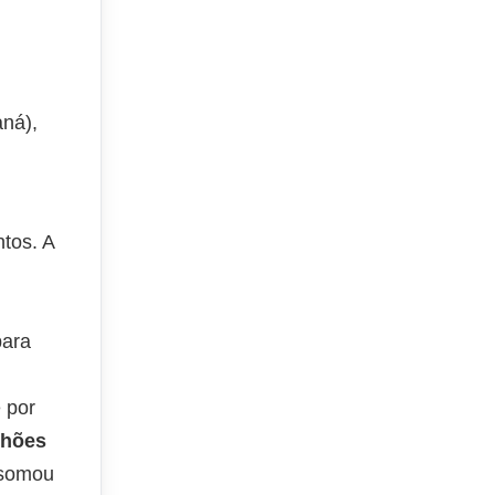
aná),
tos. A
para
 por
lhões
 somou