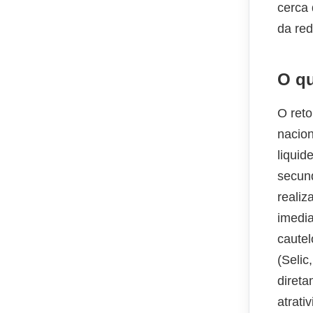
cerca
da red
O qu
O ret
nacion
liquid
secund
realiz
imedia
cautel
(Selic
direta
atrati