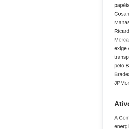
papéis
Cosan,
Manas
Ricard
Merca
exige 
transp
pelo B
Brades
JPMor
Ativ
A Comp
energi