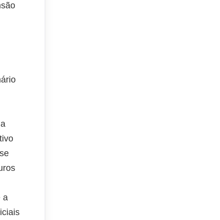
nsão
ário
 a
tivo
ise
uros
 a
iciais