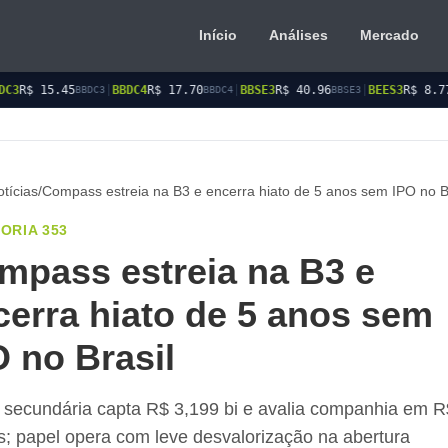
Início
Análises
Mercado
|
BBDC4
R$ 17.70
|
BBSE3
R$ 40.96
|
BEES3
R$ 8.77
|
BEES4
BBDC3
BBDC4
BBSE3
BEES3
tícias
/
Compass estreia na B3 e encerra hiato de 5 anos sem IPO no B
ORIA 353
mpass estreia na B3 e
cerra hiato de 5 anos sem
O no Brasil
 secundária capta R$ 3,199 bi e avalia companhia em R
s; papel opera com leve desvalorização na abertura