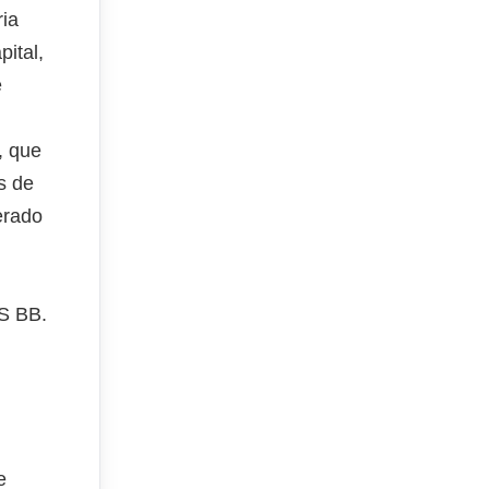
ria
ital,
e
, que
s de
erado
S BB.
e