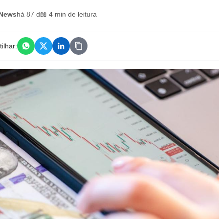
 News
há 87 d
📖 4 min de leitura
ilhar: