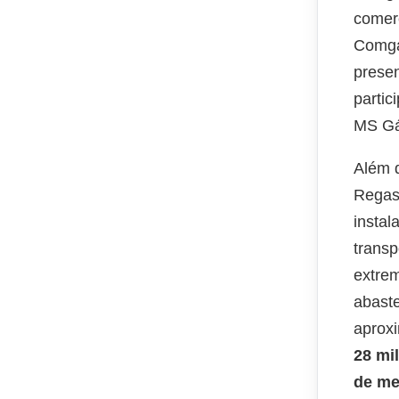
comerc
Comgás
presen
partic
MS Gá
Além d
Regase
instal
transp
extrem
abaste
aprox
28 mi
de me