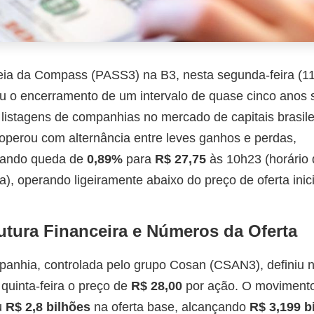
eia da Compass (PASS3) na B3, nesta segunda-feira (11
u o encerramento de um intervalo de quase cinco anos
listagens de companhias no mercado de capitais brasile
operou com alternância entre leves ganhos e perdas,
trando queda de
0,89%
para
R$ 27,75
às 10h23 (horário 
ia), operando ligeiramente abaixo do preço de oferta inici
utura Financeira e Números da Oferta
anhia, controlada pelo grupo Cosan (CSAN3), definiu 
 quinta-feira o preço de
R$ 28,00
por ação. O moviment
u
R$ 2,8 bilhões
na oferta base, alcançando
R$ 3,199 b