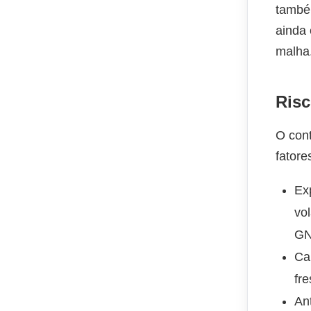
também
ainda 
malha
Risc
O cont
fator
Ex
vo
GN
Ca
fr
An