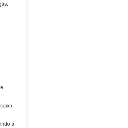
gás,
à
m
de
 caixa
ando a