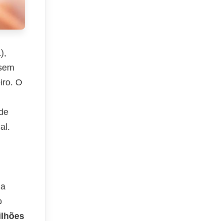
),
 sem
iro. O
de
al.
na
o
ilhões