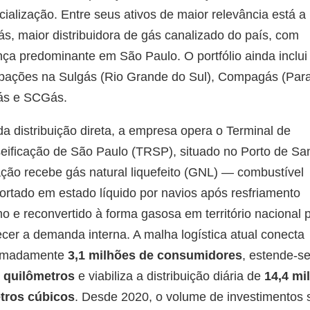
ialização. Entre seus ativos de maior relevância está a
, maior distribuidora de gás canalizado do país, com
ça predominante em São Paulo. O portfólio ainda inclui
ipações na Sulgás (Rio Grande do Sul), Compagás (Par
s e SCGás.
a distribuição direta, a empresa opera o Terminal de
ificação de São Paulo (TRSP), situado no Porto de San
ação recebe gás natural liquefeito (GNL) — combustível
ortado em estado líquido por navios após resfriamento
o e reconvertido à forma gasosa em território nacional 
cer a demanda interna. A malha logística atual conecta
imadamente
3,1 milhões de consumidores
, estende-se
l quilômetros
e viabiliza a distribuição diária de
14,4 mi
tros cúbicos
. Desde 2020, o volume de investimentos