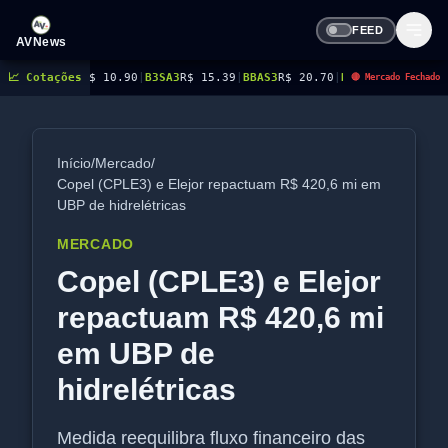
FEED
AVNews
R$ 10.90
📈 Cotações
|
B3SA3
R$ 15.39
|
BBAS3
R$ 20.70
|
BBDC3
R$ 15.53
|
BBDC4
R$ 17.78
🔴 Mercado Fechado
Início
/
Mercado
/
Copel (CPLE3) e Elejor repactuam R$ 420,6 mi em
UBP de hidrelétricas
MERCADO
Copel (CPLE3) e Elejor
repactuam R$ 420,6 mi
em UBP de
hidrelétricas
Medida reequilibra fluxo financeiro das