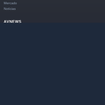
Mercado
Notícias
AVNEWS
Portal de notícias e análises do mercado financeiro brasileiro.
Conteúdo atualizado diariamente com fatos relevantes, análises
de ações e notícias econômicas.
LINKS RÁPIDOS
Canal YouTube
Membros
Grupo VIP
Contato
Sobre Nós
NEWSLETTER