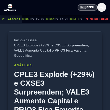
FEED
AVNews
99
📈 Cotações
|
BBDC3
R$ 15.09
|
BBDC4
R$ 17.28
|
BBSE3
R$ 38.13
|
BEES3
R$ 8.85
|
BEES4
R
🔴 Mercado Fechado
Início
/
Análises
/
CPLE3 Explode (+29%) e CXSE3 Surpreendem;
VALE3 Aumenta Capital e PRIO3 Fica Favorita
Geopolítica
ANÁLISES
CPLE3 Explode (+29%)
e CXSE3
Surpreendem; VALE3
Aumenta Capital e
PRIO3 Fica Favorita