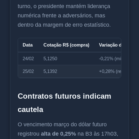
turno, o presidente mantém liderança
numérica frente a adversários, mas
dentro da margem de erro estatístico.
Data
Cotação R$ (compra)
Variação diária
24/02
5,1250
-0,21% (mínima des
25/02
5,1392
+0,28% (reversão)
Contratos futuros indicam
cautela
O vencimento março do dólar futuro
registrou
alta de 0,25%
na B3 às 17h03,