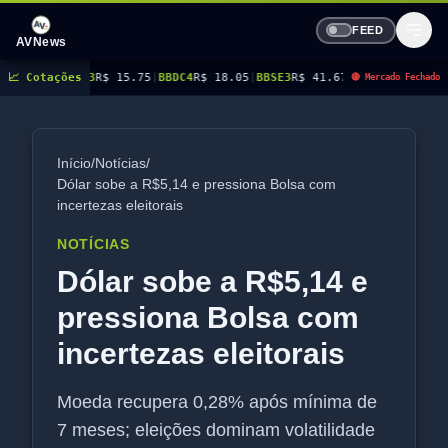
FEED
AVNews
C3
📈 Cotações
R$ 15.75
|
BBDC4
R$ 18.05
|
BBSE3
R$ 41.67
|
BEES3
R$ 8.94
|
BEES4
R$ 9.14
🔴 Mercado Fechado
Início
/
Notícias
/
Dólar sobe a R$5,14 e pressiona Bolsa com
incertezas eleitorais
NOTÍCIAS
Dólar sobe a R$5,14 e
pressiona Bolsa com
incertezas eleitorais
Moeda recupera 0,28% após mínima de
7 meses; eleições dominam volatilidade