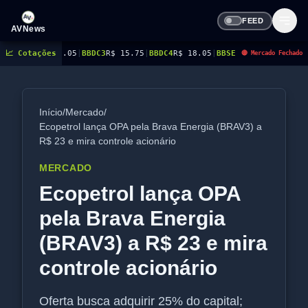
FEED
AVNews
 21.05
📈 Cotações
|
BBDC3
R$ 15.75
|
BBDC4
R$ 18.05
|
BBSE3
R$ 41.67
|
BEES3
R$ 8.94
|
BE
🔴 Mercado Fechado
Início
/
Mercado
/
Ecopetrol lança OPA pela Brava Energia (BRAV3) a
R$ 23 e mira controle acionário
MERCADO
Ecopetrol lança OPA
pela Brava Energia
(BRAV3) a R$ 23 e mira
controle acionário
Oferta busca adquirir 25% do capital;