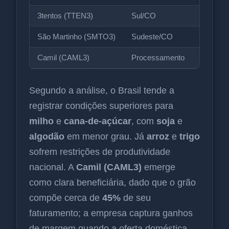
3tentos (TTEN3)
Sul/CO
São Martinho (SMTO3)
Sudeste/CO
Camil (CAML3)
Processamento
Segundo a análise, o Brasil tende a
registrar condições superiores para
milho
e
cana-de-açúcar
, com
soja
e
algodão
em menor grau. Já
arroz
e
trigo
sofrem restrições de produtividade
nacional. A
Camil (CAML3)
emerge
como clara beneficiária, dado que o grão
compõe cerca de
45%
de seu
faturamento; a empresa captura ganhos
de margem quando a oferta doméstica