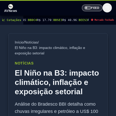
FEED
AVNews
BDC4
📈 Cotações
R$ 17.70
|
BBSE3
R$ 40.96
|
BEES3
R$ 8.77
|
BEES4
R$ 9.03
|
BMGB4
R$ 5.4
🔴 Mercado Fechado
Início
/
Notícias
/
El Niño na B3: impacto climático, inflação e
exposição setorial
NOTÍCIAS
El Niño na B3: impacto
climático, inflação e
exposição setorial
Análise do Bradesco BBI detalha como
chuvas irregulares e petróleo a US$ 100