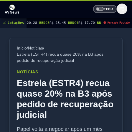
FEED
AVNews
 20.28
📈 Cotações
|
BBDC3
R$ 15.45
|
BBDC4
R$ 17.70
|
BBSE3
R$ 40.96
|
BEES3
R$ 8.77
|
BE
🔴 Mercado Fechado
Início
/
Notícias
/
Estrela (ESTR4) recua quase 20% na B3 após
pedido de recuperação judicial
NOTÍCIAS
Estrela (ESTR4) recua
quase 20% na B3 após
pedido de recuperação
judicial
Papel volta a negociar após um mês