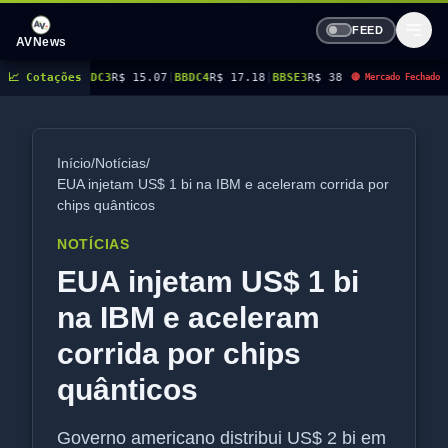
FEED
AVNews
BDC3
📈 Cotações
R$ 15.07
|
BBDC4
R$ 17.18
|
BBSE3
R$ 38.23
|
BEES3
R$ 8.81
|
BEES4
R$ 9.
🔴 Mercado Fechado
Início
/
Notícias
/
EUA injetam US$ 1 bi na IBM e aceleram corrida por
chips quânticos
NOTÍCIAS
EUA injetam US$ 1 bi
na IBM e aceleram
corrida por chips
quânticos
Governo americano distribui US$ 2 bi em