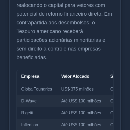
realocando o capital para vetores com
potencial de retorno financeiro direto. Em
contrapartida aos desembolsos, o
Tesouro americano receberá
participações acionárias minoritárias e
sem direito a controle nas empresas
beneficiadas.
Empresa
Valor Alocado
Status d
GlobalFoundries
US$ 375 milhões
Confirma
D-Wave
Até US$ 100 milhões
Carta de 
Rigetti
Até US$ 100 milhões
Carta de 
Infleqtion
Até US$ 100 milhões
Carta de 