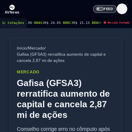
FEED
AVNews
14.90
📈 Cotações
|
BBAS3
R$ 20.05
|
BBDC3
R$ 15.15
|
BBDC4
R$ 17.31
|
BBSE3
R$ 38.38
|
BE
🔴 Mercado Fechado
Início
/
Mercado
/
Gafisa (GFSA3) rerratifica aumento de capital e
cancela 2,87 mi de ações
MERCADO
Gafisa (GFSA3)
rerratifica aumento de
capital e cancela 2,87
mi de ações
Conselho corrige erro no cômputo após