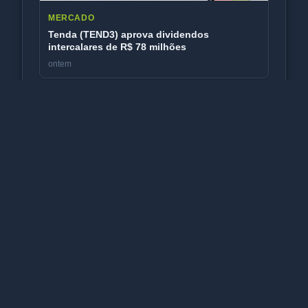
MERCADO
Tenda (TEND3) aprova dividendos
intercalares de R$ 78 milhões
ontem
MERCADO
Atom Educação (ATOM3) perde controlador
após distrato de OPA e nova transação
ontem