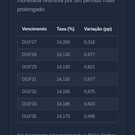
monetária restritiva por um período mais
prolongado.
Vencimento
Taxa (%)
Variação (pp)
DI1F27
14,205
0,318
DI1F28
14,130
0,677
DI1F29
14,130
0,821
DI1F31
14,130
0,677
DI1F32
14,165
0,675
DI1F33
14,185
0,603
DI1F35
14,170
0,496