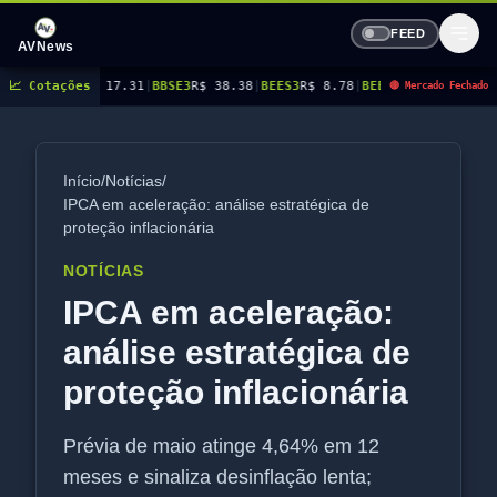
FEED
AVNews
31
|
📈 Cotações
BBSE3
R$ 38.38
|
BEES3
R$ 8.78
|
BEES4
R$ 9.16
|
BMGB4
R$ 5.21
|
BRAP4
R$ 
🔴 Mercado Fechado
Início
/
Notícias
/
IPCA em aceleração: análise estratégica de
proteção inflacionária
NOTÍCIAS
IPCA em aceleração:
análise estratégica de
proteção inflacionária
Prévia de maio atinge 4,64% em 12
meses e sinaliza desinflação lenta;