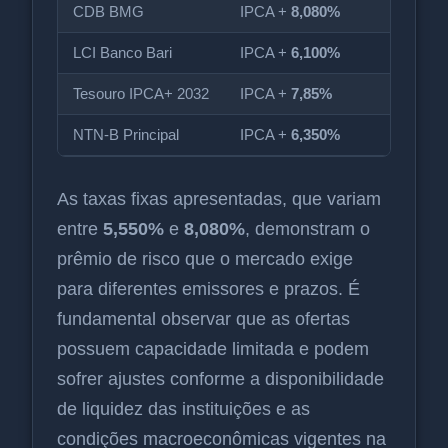
CDB BMG
IPCA +
8,080%
17/
LCI Banco Bari
IPCA +
6,100%
31/
Tesouro IPCA+ 2032
IPCA +
7,85%
15/
NTN-B Principal
IPCA +
6,350%
15/
As taxas fixas apresentadas, que variam
entre
5,550%
e
8,080%
, demonstram o
prêmio de risco que o mercado exige
para diferentes emissores e prazos. É
fundamental observar que as ofertas
possuem capacidade limitada e podem
sofrer ajustes conforme a disponibilidade
de liquidez das instituições e as
condições macroeconômicas vigentes na