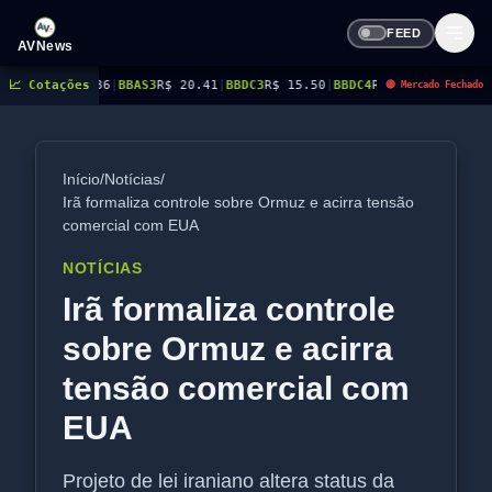
FEED
AVNews
6
|
📈 Cotações
BBAS3
R$ 20.41
|
BBDC3
R$ 15.50
|
BBDC4
R$ 17.71
|
BBSE3
R$ 41.11
|
BEES3
R
🔴 Mercado Fechado
Início
/
Notícias
/
Irã formaliza controle sobre Ormuz e acirra tensão
comercial com EUA
NOTÍCIAS
Irã formaliza controle
sobre Ormuz e acirra
tensão comercial com
EUA
Projeto de lei iraniano altera status da