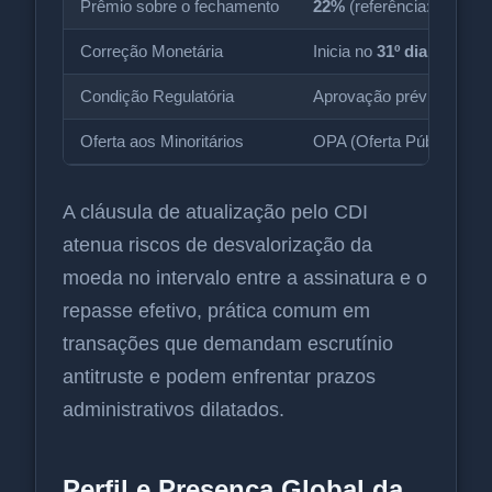
Prêmio sobre o fechamento
22%
(referência: última s
Correção Monetária
Inicia no
31º dia
até o fe
Condição Regulatória
Aprovação prévia do
Ca
Oferta aos Minoritários
OPA (Oferta Pública de 
A cláusula de atualização pelo CDI
atenua riscos de desvalorização da
moeda no intervalo entre a assinatura e o
repasse efetivo, prática comum em
transações que demandam escrutínio
antitruste e podem enfrentar prazos
administrativos dilatados.
Perfil e Presença Global da