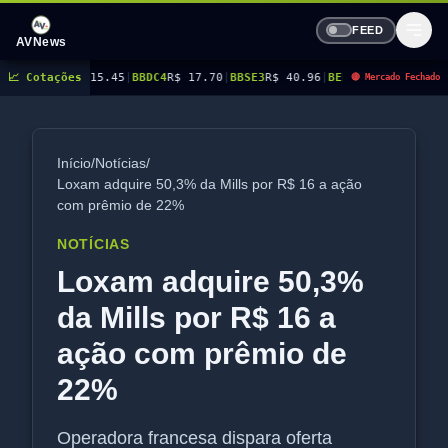
FEED
AVNews
 15.45
📈 Cotações
|
BBDC4
R$ 17.70
|
BBSE3
R$ 40.96
|
BEES3
R$ 8.77
|
BEES4
R$ 9.03
|
BMG
🔴 Mercado Fechado
Início
/
Notícias
/
Loxam adquire 50,3% da Mills por R$ 16 a ação
com prêmio de 22%
NOTÍCIAS
Loxam adquire 50,3%
da Mills por R$ 16 a
ação com prêmio de
22%
Operadora francesa dispara oferta