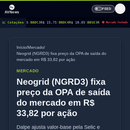
FEED
AVNews
1.05
📈 Cotações
|
BBDC3
R$ 15.75
|
BBDC4
R$ 18.05
|
BBSE3
R$ 41.67
|
BEES3
R$ 8.94
|
BEES
🔴 Mercado Fechado
Início
/
Mercado
/
Neogrid (NGRD3) fixa preço da OPA de saída do
mercado em R$ 33,82 por ação
MERCADO
Neogrid (NGRD3) fixa
preço da OPA de saída
do mercado em R$
33,82 por ação
Dalpe ajusta valor-base pela Selic e