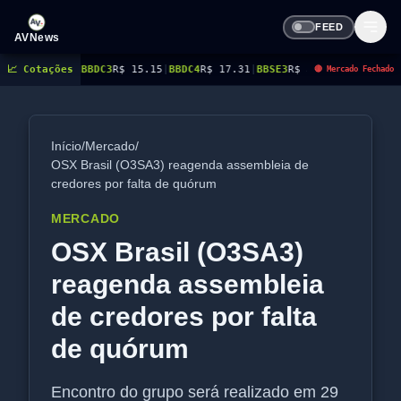
FEED
AVNews
05
📈 Cotações
|
BBDC3
R$ 15.15
|
BBDC4
R$ 17.31
|
BBSE3
R$ 38.38
|
BEES3
R$ 8.78
|
BEES4
R
🔴 Mercado Fechado
Início
/
Mercado
/
OSX Brasil (O3SA3) reagenda assembleia de
credores por falta de quórum
MERCADO
OSX Brasil (O3SA3)
reagenda assembleia
de credores por falta
de quórum
Encontro do grupo será realizado em 29