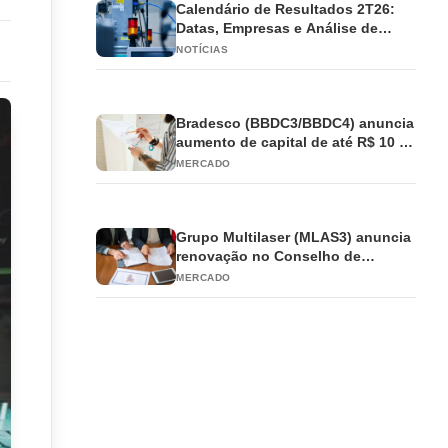
Calendário de Resultados 2T26:
Datas, Empresas e Análise de
Impacto
NOTÍCIAS
Bradesco (BBDC3/BBDC4) anuncia
aumento de capital de até R$ 10 bi
e antecipa JCP
MERCADO
Grupo Multilaser (MLAS3) anuncia
renovação no Conselho de
Administração
MERCADO