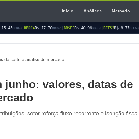
Início
Análises
Mercado
R$ 17.70
|
BBSE3
R$ 40.96
|
BEES3
R$ 8.77
|
BEES4
R$ 9.03
BBDC4
BBSE3
BEES3
BEE
as de corte e análise de mercado
 junho: valores, datas de
mercado
uições; setor reforça fluxo recorrente e isenção fiscal