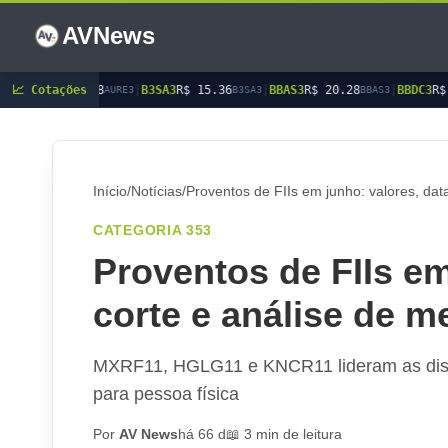
AVNews
📈 Cotações
|
B3SA3
R$ 15.36
|
BBAS3
R$ 20.28
|
BBDC3
R$ 15.45
|
BBDC4
URE3
B3SA3
BBAS3
BBDC3
Início
/
Notícias
/
Proventos de FIIs em junho: valores, dat
CATEGORIA 353
Proventos de FIIs em
corte e análise de 
MXRF11, HGLG11 e KNCR11 lideram as distrib
para pessoa física
Por
AV News
há 66 d
📖 3 min de leitura