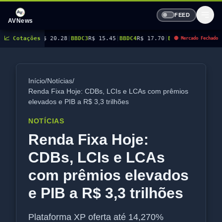
FEED
AVNews
$ 20.28
📈 Cotações
|
BBDC3
R$ 15.45
|
BBDC4
R$ 17.70
|
BBSE3
R$ 40.96
|
BEES3
R$ 8.77
|
B
🔴 Mercado Fechado
Início
/
Notícias
/
Renda Fixa Hoje: CDBs, LCIs e LCAs com prêmios
elevados e PIB a R$ 3,3 trilhões
NOTÍCIAS
Renda Fixa Hoje:
CDBs, LCIs e LCAs
com prêmios elevados
e PIB a R$ 3,3 trilhões
Plataforma XP oferta até 14,270%