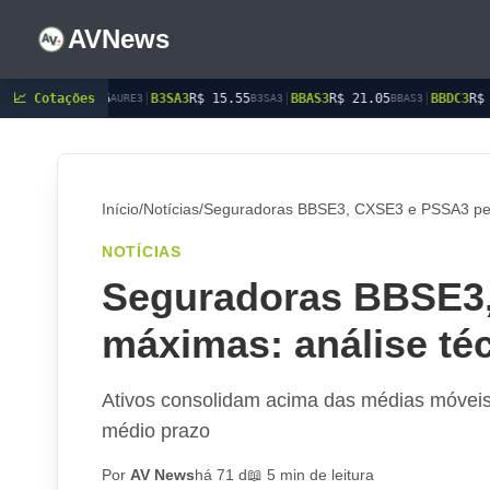
AVNews
📈 Cotações
|
B3SA3
R$ 15.55
|
BBAS3
R$ 21.05
|
BBDC3
R$ 15.75
|
BBDC4
URE3
B3SA3
BBAS3
BBDC3
Início
/
Notícias
/
Seguradoras BBSE3, CXSE3 e PSSA3 pert
NOTÍCIAS
Seguradoras BBSE3,
máximas: análise té
Ativos consolidam acima das médias móveis; 
médio prazo
Por
AV News
há 71 d
📖 5 min de leitura