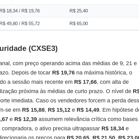
R$ 18,34 / R$ 19,76
R$ 25,40
R$ 49,80 / R$ 55,72
R$ 65,00
guridade (CXSE3)
al, com preço operando acima das médias de 9, 21 e
razo. Depois de tocar
R$ 19,76
na máxima histórica, o
ando a sessão mais recente em
R$ 17,66
, com alta de
alização próxima às médias de curto prazo. O nível de
R
porte imediata. Caso os vendedores forcem a perda des
am-se em
R$ 15,88
,
R$ 15,12
e
R$ 14,49
. Em hipótese d
,67
e
R$ 12,39
assumem relevância crítica como bases
a compradora, o ativo precisa ultrapassar
R$ 18,34
e
direcionaria os preços para
R$ 20,65
,
R$ 21,50
,
R$ 23,0