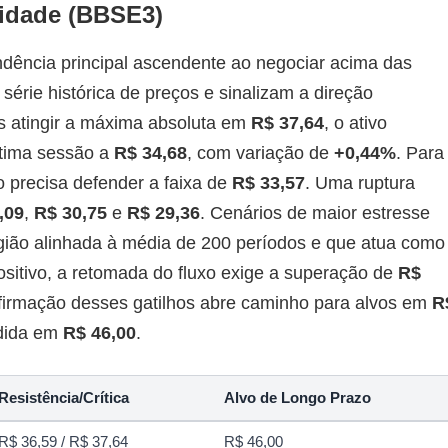
ridade (BBSE3)
dência principal ascendente ao negociar acima das
érie histórica de preços e sinalizam a direção
s atingir a máxima absoluta em
R$ 37,64
, o ativo
última sessão a
R$ 34,68
, com variação de
+0,44%
. Para
o precisa defender a faixa de
R$ 33,57
. Uma ruptura
,09
,
R$ 30,75
e
R$ 29,36
. Cenários de maior estresse
egião alinhada à média de 200 períodos e que atua como
positivo, a retomada do fluxo exige a superação de
R$
nfirmação desses gatilhos abre caminho para alvos em
R
dida em
R$ 46,00
.
Resistência/Crítica
Alvo de Longo Prazo
R$ 36,59 / R$ 37,64
R$ 46,00