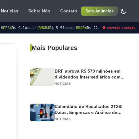
Notícias
Sobre Nós
Contato
Sem Anúncios
|
BMGB4
R$ 5.51
|
BRAP4
R$ 22.00
|
BRSR3
R$ 17.70
|
BRSR6
R$ 
🔴 Mercado Fechado
S4
BMGB4
BRAP4
BRSR3
Mais Populares
BRF aprova R$ 579 milhões em
dividendos intermediários com
pagamento em 2026
NOTÍCIAS
Calendário de Resultados 2T26:
Datas, Empresas e Análise de
Impacto
NOTÍCIAS