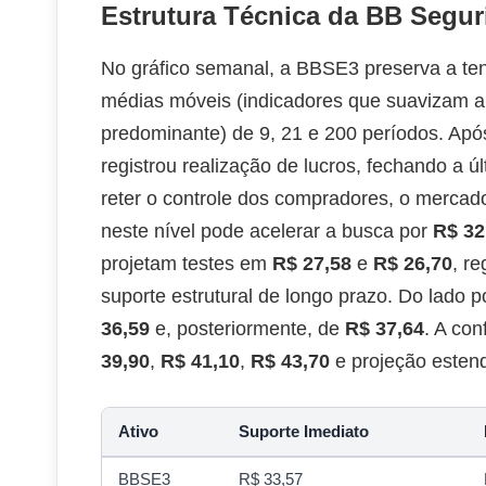
Estrutura Técnica da BB Segu
No gráfico semanal, a BBSE3 preserva a ten
médias móveis (indicadores que suavizam a s
predominante) de 9, 21 e 200 períodos. Apó
registrou realização de lucros, fechando a 
reter o controle dos compradores, o mercad
neste nível pode acelerar a busca por
R$ 32
projetam testes em
R$ 27,58
e
R$ 26,70
, r
suporte estrutural de longo prazo. Do lado 
36,59
e, posteriormente, de
R$ 37,64
. A co
39,90
,
R$ 41,10
,
R$ 43,70
e projeção esten
Ativo
Suporte Imediato
BBSE3
R$ 33,57