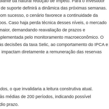
iante da natural redução de ímpeto. Para o investidor
 de suporte definirá a dinâmica das próximas semanas.
com sucesso, o cenário favorece a continuidade da
opos. Caso haja perda técnica desses níveis, o mercado
maior, demandando reavaliação de prazos e
complementada pelo monitoramento macroeconômico. O
s decisões da taxa Selic, ao comportamento do IPCA e
ue impactam diretamente a remuneração das reservas
os, o que invalidaria a leitura construtiva atual.
às médias de 200 períodos, indicando possível
dio prazo.