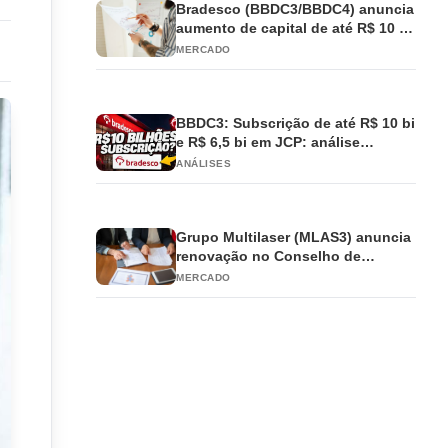
Bradesco (BBDC3/BBDC4) anuncia
aumento de capital de até R$ 10 bi
e antecipa JCP
MERCADO
BBDC3: Subscrição de até R$ 10 bi
e R$ 6,5 bi em JCP: análise
completa
ANÁLISES
Grupo Multilaser (MLAS3) anuncia
renovação no Conselho de
Administração
MERCADO