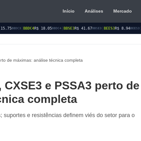
Início
Análises
Mercado
R$ 18.05
|
BBSE3
R$ 41.67
|
BEES3
R$ 8.94
|
BEES4
R$ 9.14
BBDC4
BBSE3
BEES3
BEE
o de máximas: análise técnica completa
 CXSE3 e PSSA3 perto de
cnica completa
suportes e resistências definem viés do setor para o