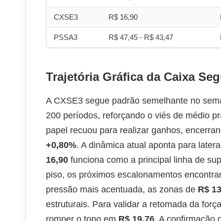
CXSE3
R$ 16,90
PSSA3
R$ 47,45 - R$ 43,47
Trajetória Gráfica da Caixa Se
A CXSE3 segue padrão semelhante no seman
200 períodos, reforçando o viés de médio p
papel recuou para realizar ganhos, encerr
+0,80%
. A dinâmica atual aponta para later
16,90
funciona como a principal linha de su
piso, os próximos escalonamentos encontr
pressão mais acentuada, as zonas de
R$ 13
estruturais. Para validar a retomada da forç
romper o topo em
R$ 19,76
. A confirmação 