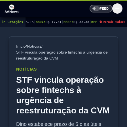
FEED
AVNews
.15
📈 Cotações
|
BBDC4
R$ 17.31
|
BBSE3
R$ 38.38
|
BEES3
R$ 8.78
|
BEES4
R$ 9.16
|
BMGB4
R
🔴 Mercado Fechado
Início
/
Notícias
/
STF vincula operação sobre fintechs à urgência de
reestruturação da CVM
NOTÍCIAS
STF vincula operação
sobre fintechs à
urgência de
reestruturação da CVM
Dino estabelece prazo de 5 dias úteis