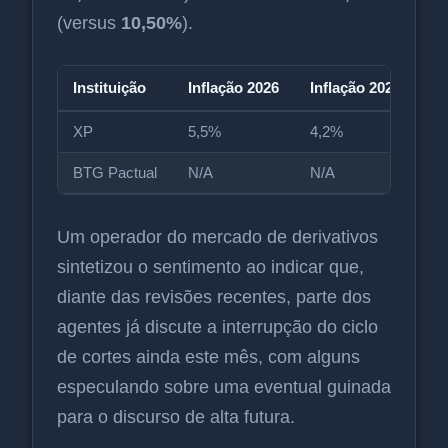
(versus
10,50%
).
Instituição
Inflação 2026
Inflação 2027
Se
XP
5,5%
4,2%
1
BTG Pactual
N/A
N/A
1
Um operador do mercado de derivativos
sintetizou o sentimento ao indicar que,
diante das revisões recentes, parte dos
agentes já discute a interrupção do ciclo
de cortes ainda este mês, com alguns
especulando sobre uma eventual guinada
para o discurso de alta futura.