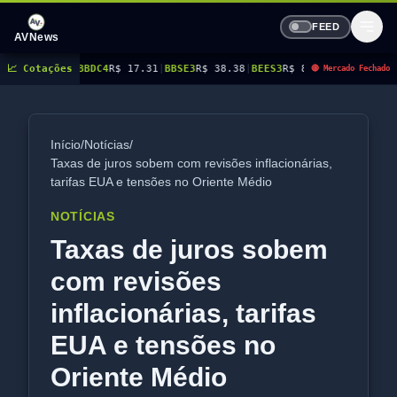
FEED
AVNews
C4
R$ 17.31
📈 Cotações
|
BBSE3
R$ 38.38
|
BEES3
R$ 8.78
|
BEES4
R$ 9.16
|
BMGB4
R$ 5.21
|
🔴 Mercado Fechado
Início
/
Notícias
/
Taxas de juros sobem com revisões inflacionárias,
tarifas EUA e tensões no Oriente Médio
NOTÍCIAS
Taxas de juros sobem
com revisões
inflacionárias, tarifas
EUA e tensões no
Oriente Médio