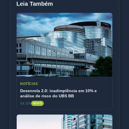
Leia Também
NOTÍCIAS
Desenrola 2.0: inadimplência em 10% e
análise de risco do UBS BB
há 10h
NOVO