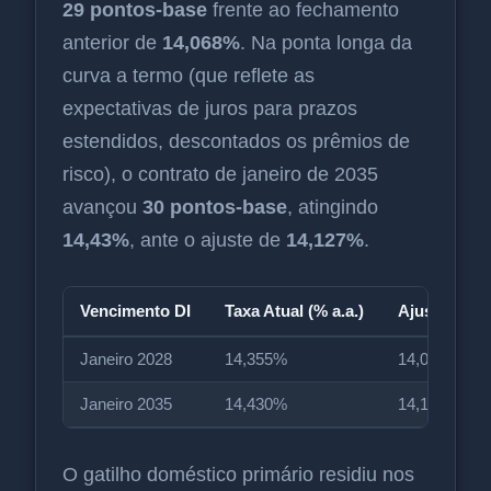
29 pontos-base
frente ao fechamento
anterior de
14,068%
. Na ponta longa da
curva a termo (que reflete as
expectativas de juros para prazos
estendidos, descontados os prêmios de
risco), o contrato de janeiro de 2035
avançou
30 pontos-base
, atingindo
14,43%
, ante o ajuste de
14,127%
.
Vencimento DI
Taxa Atual (% a.a.)
Ajuste Anter
Janeiro 2028
14,355%
14,068%
Janeiro 2035
14,430%
14,127%
O gatilho doméstico primário residiu nos