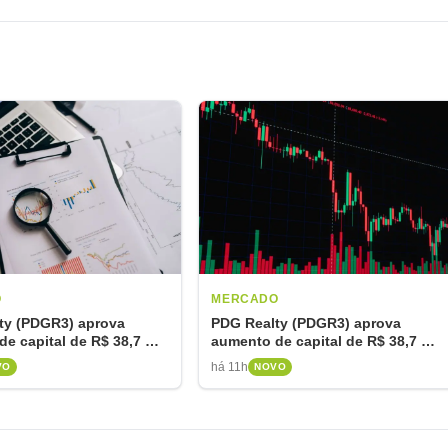
O
MERCADO
ty (PDGR3) aprova
PDG Realty (PDGR3) aprova
e capital de R$ 38,7 mi
aumento de capital de R$ 38,7 mi
ar dívidas
para sanear dívidas
há 11h
VO
NOVO