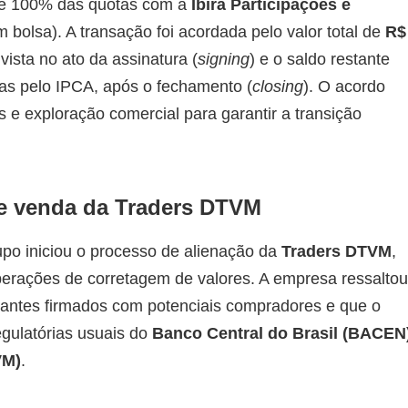
de 100% das quotas com a
Ibirá Participações e
 bolsa). A transação foi acordada pelo valor total de
R$
vista no ato da assinatura (
signing
) e o saldo restante
das pelo IPCA, após o fechamento (
closing
). O acordo
 e exploração comercial para garantir a transição
 e venda da Traders DTVM
po iniciou o processo de alienação da
Traders DTVM
,
perações de corretagem de valores. A empresa ressaltou
lantes firmados com potenciais compradores e que o
gulatórias usuais do
Banco Central do Brasil (BACEN
VM)
.