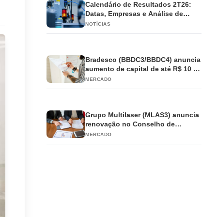
Calendário de Resultados 2T26:
Datas, Empresas e Análise de
Impacto
NOTÍCIAS
Bradesco (BBDC3/BBDC4) anuncia
aumento de capital de até R$ 10 bi
e antecipa JCP
MERCADO
Grupo Multilaser (MLAS3) anuncia
renovação no Conselho de
Administração
MERCADO