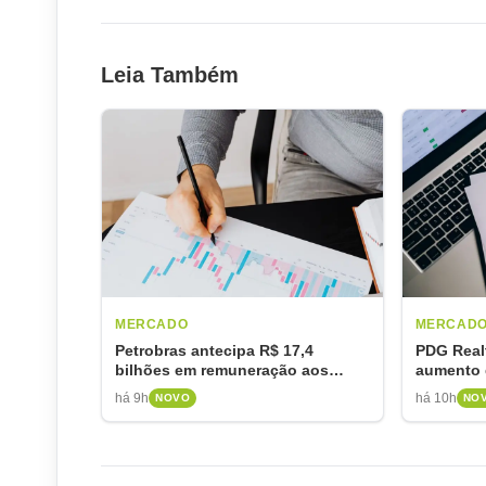
Leia Também
MERCADO
MERCAD
Petrobras antecipa R$ 17,4
PDG Real
bilhões em remuneração aos
aumento d
acionistas
para quit
há 9h
há 10h
NOVO
NO