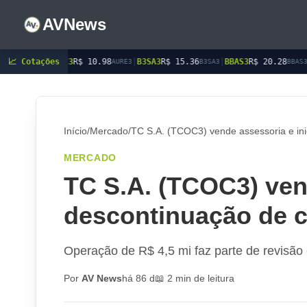
AVNews
E3
📈 Cotações
R$ 10.98
|
B3SA3
R$ 15.36
|
BBAS3
R$ 20.28
|
BBDC3
R$ 15.4
AURE3
B3SA3
BBAS3
Início
/
Mercado
/
TC S.A. (TCOC3) vende assessoria e in
MERCADO
TC S.A. (TCOC3) vend
descontinuação de 
Operação de R$ 4,5 mi faz parte de revisão e
Por
AV News
há 86 d
📖 2 min de leitura