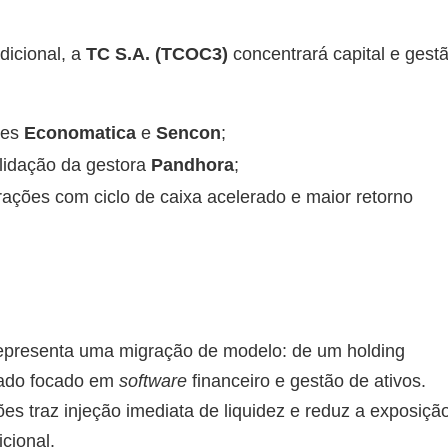
dicional, a
TC S.A. (TCOC3)
concentrará capital e gest
des
Economatica
e
Sencon
;
idação da gestora
Pandhora
;
ações com ciclo de caixa acelerado e maior retorno
representa uma migração de modelo: de um holding
rado focado em
software
financeiro e gestão de ativos.
es traz injeção imediata de liquidez e reduz a exposiçã
cional.