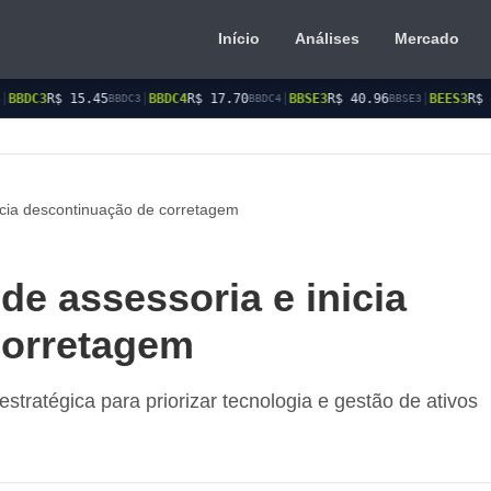
Início
Análises
Mercado
5
|
BBDC4
R$ 17.70
|
BBSE3
R$ 40.96
|
BEES3
R$ 8.77
|
BEES
BBDC3
BBDC4
BBSE3
BEES3
icia descontinuação de corretagem
e assessoria e inicia
corretagem
stratégica para priorizar tecnologia e gestão de ativos