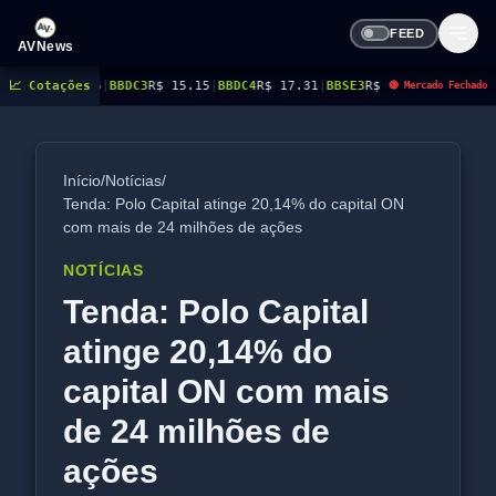
FEED
AVNews
5
|
📈 Cotações
BBDC3
R$ 15.15
|
BBDC4
R$ 17.31
|
BBSE3
R$ 38.38
|
BEES3
R$ 8.78
|
BEES4
R$
🔴 Mercado Fechado
Início
/
Notícias
/
Tenda: Polo Capital atinge 20,14% do capital ON
com mais de 24 milhões de ações
NOTÍCIAS
Tenda: Polo Capital
atinge 20,14% do
capital ON com mais
de 24 milhões de
ações