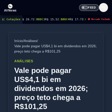
FEED
AVNews
AS3
📈 Cotações
R$ 20.72
|
BBDC3
R$ 15.52
|
BBDC4
R$ 17.73
|
BBSE3
R$ 41.40
|
BEES3
R$ 8.
🔴 Mercado Fechado
Início
/
Análises
/
Vale pode pagar US$4,1 bi em dividendos em 2026;
preço teto chega a R$101,25
ANÁLISES
Vale pode pagar
US$4,1 bi em
dividendos em 2026;
preço teto chega a
R$101,25