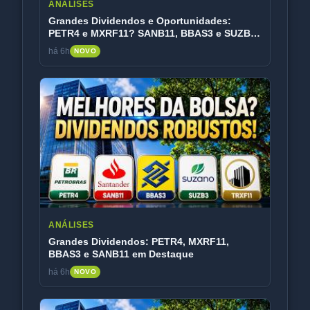
ANÁLISES
Grandes Dividendos e Oportunidades:
PETR4 e MXRF11? SANB11, BBAS3 e SUZB3
em Foco
há 6h
NOVO
ANÁLISES
Grandes Dividendos: PETR4, MXRF11,
BBAS3 e SANB11 em Destaque
há 6h
NOVO